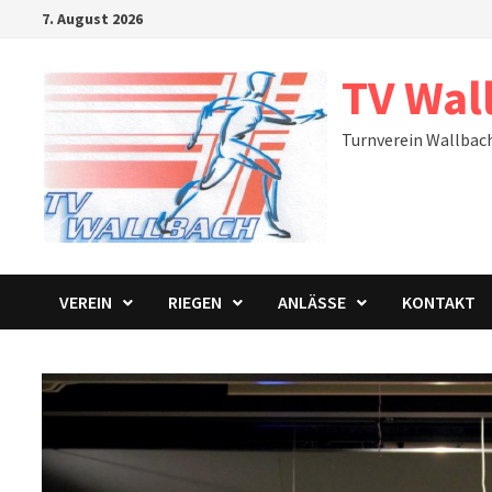
Zum
7. August 2026
Inhalt
springen
TV Wal
Turnverein Wallbac
VEREIN
RIEGEN
ANLÄSSE
KONTAKT