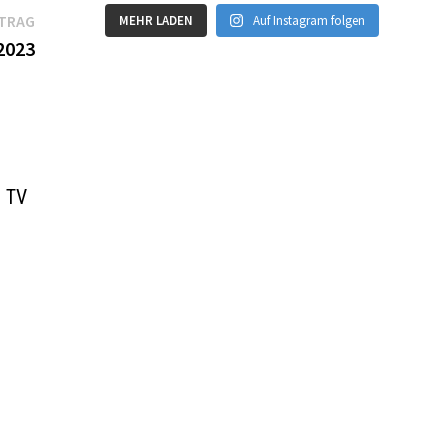
Nächster
ITRAG
MEHR LADEN
Auf Instagram folgen
Beitrag:
2023
d TV