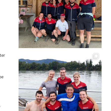
ter
be
s