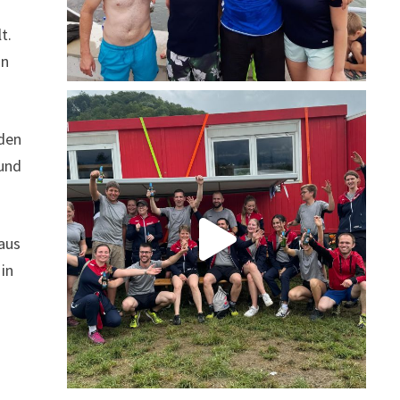
t.
in
 den
 und
laus
 in