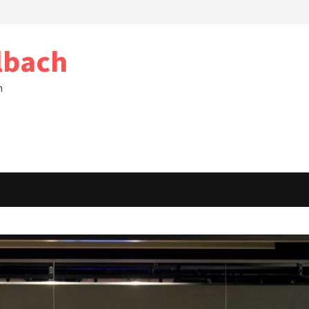
lbach
h